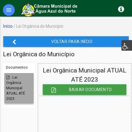
menu
Início
/ Lei Orgânica do Município
VOLTAR PARA INÍCIO
Lei Orgânica do Município
Documentos
Lei Orgânica Municipal ATUAL
Lei
ATÉ 2023
Orgânica
Municipal
BAIXAR DOCUMENTO
ATUAL ATÉ
2023